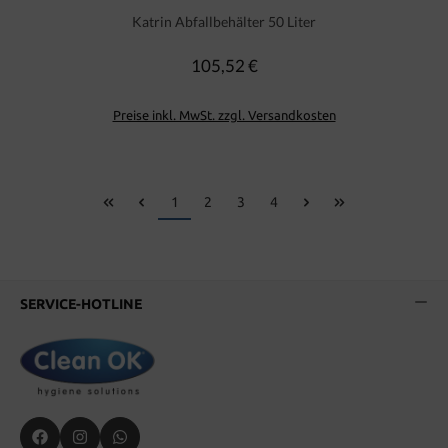
Katrin Abfallbehälter 50 Liter
105,52 €
Regulärer Preis:
Preise inkl. MwSt. zzgl. Versandkosten
Seite
Seite
Seite
Seite
1
2
3
4
SERVICE-HOTLINE