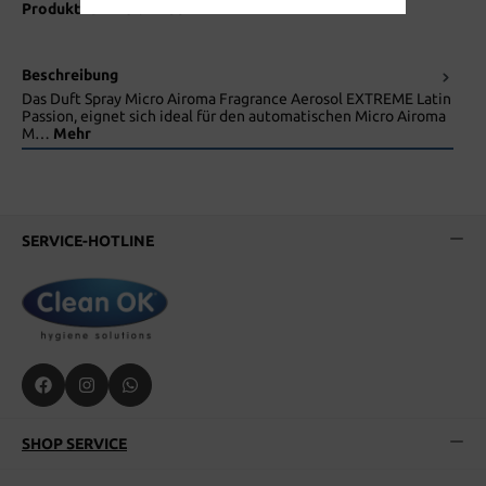
Produktnummer:
W2351
Beschreibung
Das Duft Spray Micro Airoma Fragrance Aerosol EXTREME Latin
Passion, eignet sich ideal für den automatischen Micro Airoma
M…
Mehr
SERVICE-HOTLINE
SHOP SERVICE