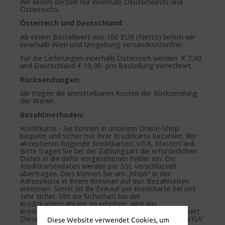
Wir liefern derzeit nur innerhalb Deutschlands und
Österreichs.
Österreich und Deutschland
Ab einem Bestellwert von 100 EUR (Netto) liefern wir
innerhalb Wien und Umgebung versandkostenfrei.
Für die Lieferungen innerhalb Österreich werden € 7,90
und Deutschland € 19,90 pro Bestellung verrechnet.
Rücksendungen:
Sie tragen die unmittelbaren Kosten der Rücksendung
der Waren.
Bezahlmethoden:
Kreditkarte - Sie können in unserem Online-Shop
bequem und sicher mit Ihrer Kreditkarte bezahlen. Wir
akzeptieren folgende Kreditkarten: VISA, MasterCard.
Bitte tragen Sie bei der Zahlungsart die erforderlichen
Daten in die dafür vorgesehenen Felder ein. Die
Kreditkartendaten werden per SSL verschlüsselt
übertragen. Dies können Sie am „https“ in der
Adressleiste in Ihrem Browser auf den Bezahlseiten
erkennen. Somit ist Ihr Einkauf per Kreditkarte bei uns
sehr sicher. Um die Sicherheit bei der
Kreditkartenzahlung zu erhöhen, wird das
Kreditkartensicherheitsverfahren 3D-Secure verwendet.
Dieses Verfahren wird bei VISA-Karten "Verified by VISA"
Diese Website verwendet Cookies, um