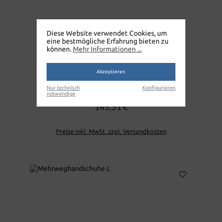
Diese Website verwendet Cookies, um
eine bestmögliche Erfahrung bieten zu
können.
Mehr Informationen ...
Akzeptieren
Latex Einweghandschuhe 10 x 100 Stück
Nur technisch
Konfigurieren
notwendige
145,51 €
Regulärer Preis:
Preise inkl. MwSt. zzgl. Versandkosten