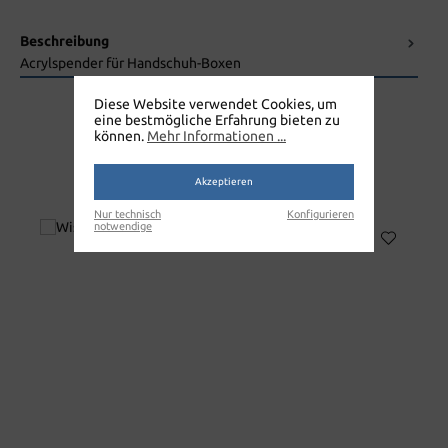
Beschreibung
Acrylspender für Handschuh-Boxen
Diese Website verwendet Cookies, um
eine bestmögliche Erfahrung bieten zu
können.
Mehr Informationen ...
Akzeptieren
WANDHALTERUNG
Nur technisch
Konfigurieren
notwendige