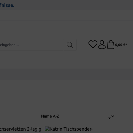
fnisse.
0,00 €*