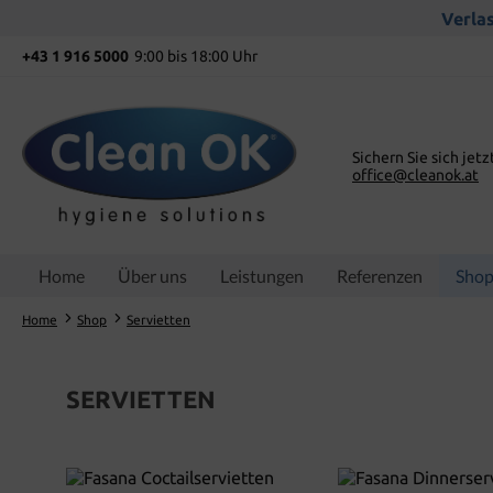
springen
Zur Hauptnavigation springen
Verlas
+43 1 916 5000
9:00 bis 18:00 Uhr
Sichern Sie sich jetz
office@cleanok.at
Home
Über uns
Leistungen
Referenzen
Sho
Home
Shop
Servietten
SERVIETTEN