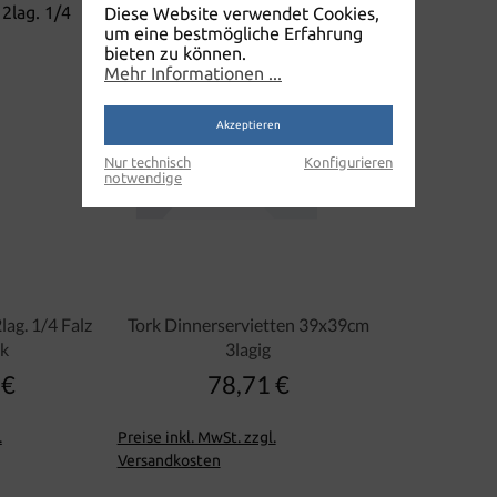
Diese Website verwendet Cookies,
um eine bestmögliche Erfahrung
bieten zu können.
Mehr Informationen ...
Akzeptieren
Nur technisch
Konfigurieren
notwendige
lag. 1/4 Falz
Tork Dinnerservietten 39x39cm
tk
3lagig
 €
78,71 €
lärer Preis:
Regulärer Preis:
.
Preise inkl. MwSt. zzgl.
Versandkosten