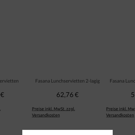
ervietten
Fasana Lunchservietten 2-lagig
Fasana Lunc
 €
62,76 €
5
lärer Preis:
Regulärer Preis:
.
Preise inkl. MwSt. zzgl.
Preise inkl. MwS
Versandkosten
Versandkosten