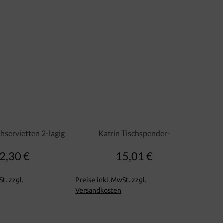
hservietten 2-lagig
Katrin Tischspender-
2,30 €
15,01 €
Regulärer Preis:
Regulärer Preis:
t. zzgl.
Preise inkl. MwSt. zzgl.
Versandkosten