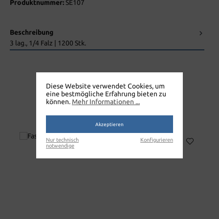
Produktnummer:
SE107
Beschreibung
3 lag., 1/4 Falz | 1200 Stk.
Diese Website verwendet Cookies, um
eine bestmögliche Erfahrung bieten zu
können.
Mehr Informationen ...
TORK DINNERSERVIETTEN
39X39CM 3LAGIG
Akzeptieren
Nur technisch
Konfigurieren
notwendige