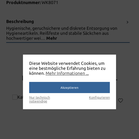
Produktnummer:
WK8071
Beschreibung
Hygienische, geruchsichere und diskrete Entsorgung von
Hygieneartikeln. Reißfeste und stabile Säckchen aus
hochwertiger wei…
Mehr
Diese Website verwendet Cookies, um
eine bestmögliche Erfahrung bieten zu
können.
Mehr Informationen ...
HYGIENEBEUTEL UNIVERSAL
KARTON 25 X 30 STK.
Akzeptieren
Nur technisch
Konfigurieren
notwendige