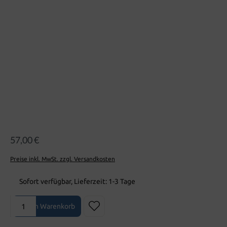
Bildergalerie überspringen
57,00 €
Preise inkl. MwSt. zzgl. Versandkosten
Sofort verfügbar, Lieferzeit: 1-3 Tage
Produkt Anzahl: Gib den gewünschten Wert ein oder benutze die Sch
In den Warenkorb