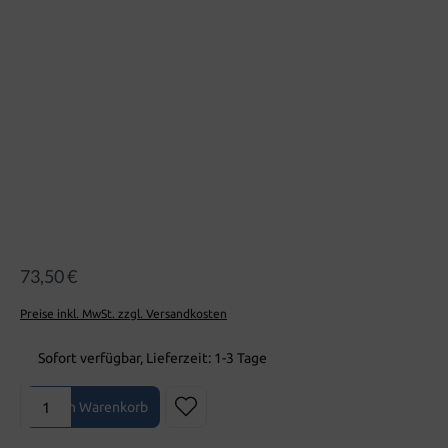
Bildergalerie überspringen
73,50 €
Preise inkl. MwSt. zzgl. Versandkosten
Sofort verfügbar, Lieferzeit: 1-3 Tage
Produkt Anzahl: Gib den gewünschten Wert ein oder benutze die Sch
In den Warenkorb