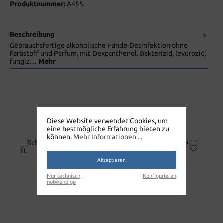
Produktnummer:
A455
Beschreibung
Gebrauchsfertige alkoholische Hände-Desinfektion ohne
Farbstoff und Parfum, mit Dexpanthenol. Bakterizid, levurozid,
fungiz…
Mehr
Diese Website verwendet Cookies, um
DESINFEKTION DESMANOL
eine bestmögliche Erfahrung bieten zu
können.
Mehr Informationen ...
Akzeptieren
Nur technisch
Konfigurieren
notwendige