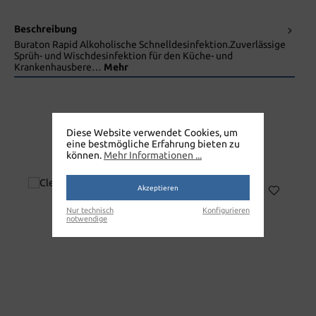
Beschreibung
Buraton Rapid Alkoholische Schnelldesinfektion.Zuverlässige
Sprüh- und Wischdesinfektion für den Küche- und
Krankenhausbere…
Mehr
Diese Website verwendet Cookies, um
eine bestmögliche Erfahrung bieten zu
DESINFEKTION
können.
Mehr Informationen ...
Akzeptieren
Nur technisch
Konfigurieren
notwendige