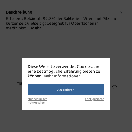
Beschreibung
Effizient: Bekämpft 99,9 % der Bakterien, Viren und Pilze in
kurzer Zeit.Vielseitig: Geeignet für Oberflächen in
medizinisc…
Mehr
CLEANOK
Diese Website verwendet Cookies, um
eine bestmögliche Erfahrung bieten zu
SCHNELLDESINFEKTION 5L
können.
Mehr Informationen ...
Akzeptieren
Nur technisch
Konfigurieren
notwendige