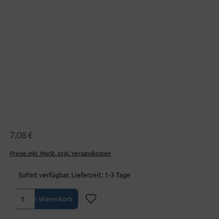
Bildergalerie überspringen
7,08 €
Preise inkl. MwSt. zzgl. Versandkosten
Sofort verfügbar, Lieferzeit: 1-3 Tage
Produkt Anzahl: Gib den gewünschten Wert ein oder benutze die Sch
In den Warenkorb