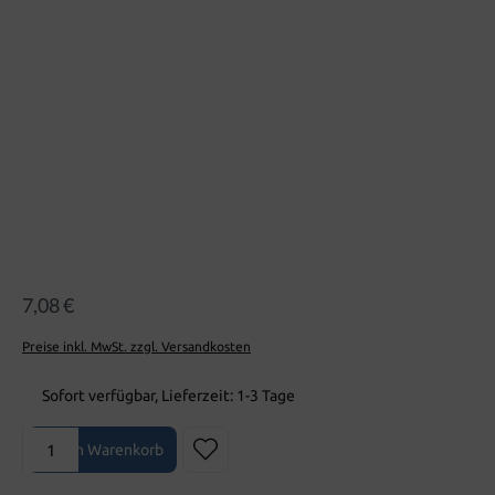
Bildergalerie überspringen
7,08 €
Preise inkl. MwSt. zzgl. Versandkosten
Sofort verfügbar, Lieferzeit: 1-3 Tage
Produkt Anzahl: Gib den gewünschten Wert ein oder benutze die Sch
In den Warenkorb