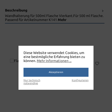
Beschreibung
Wandhalterung für 500ml Flasche Vierkant.Für 500 ml Flasche.
Passend für Artikelnummer K141
Mehr
FLASCHENHALTERUNG
Diese Website verwendet Cookies, um
eine bestmögliche Erfahrung bieten zu
können.
Mehr Informationen ...
Akzeptieren
Nur technisch
Konfigurieren
notwendige