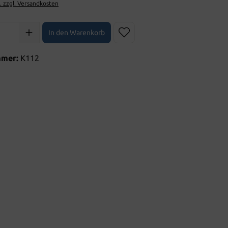
t. zzgl. Versandkosten
l: Gib den gewünschten Wert ein oder benutze die Schaltflächen 
In den Warenkorb
mmer:
K112