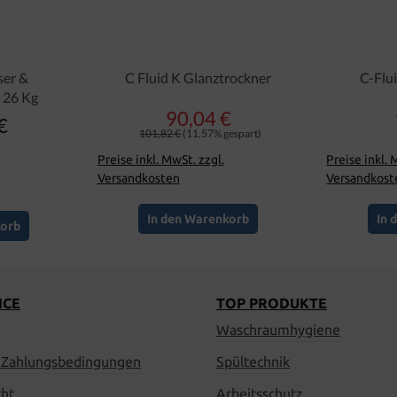
ser &
C Fluid K Glanztrockner
C-Fl
r 26 Kg
90,04 €
Verkaufspreis:
€
er Preis:
Regulärer Preis:
101,82 €
(11.57% gespart)
Preise inkl. MwSt. zzgl.
Preise inkl. 
Versandkosten
Versandkost
In den Warenkorb
In 
korb
ICE
TOP PRODUKTE
Waschraumhygiene
 Zahlungsbedingungen
Spültechnik
cht
Arbeitsschutz