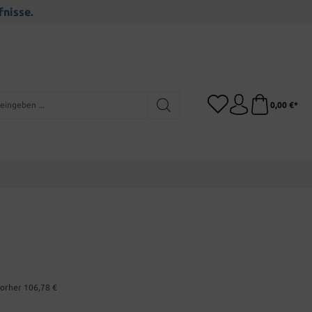
fnisse.
0,00 €*
orher 106,78 €