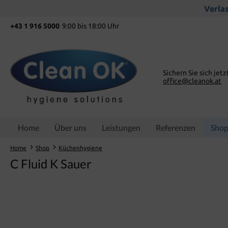
springen
Zur Hauptnavigation springen
Verlas
+43 1 916 5000
9:00 bis 18:00 Uhr
Sichern Sie sich jetz
office@cleanok.at
Home
Über uns
Leistungen
Referenzen
Sho
Home
Shop
Küchenhygiene
C Fluid K Sauer
Bildergalerie überspringen