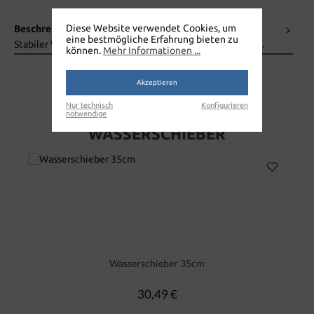
Diese Website verwendet Cookies, um
Beschreibung
eine bestmögliche Erfahrung bieten zu
Stabiler Wasserschieber aus Kunststoff mit Gummilippe.
können.
Mehr Informationen ...
Akzeptieren
Nur technisch
Konfigurieren
notwendige
WASSERSCHIEBER
Wasserschieber 35cm
30,49 €
Regulärer Preis: