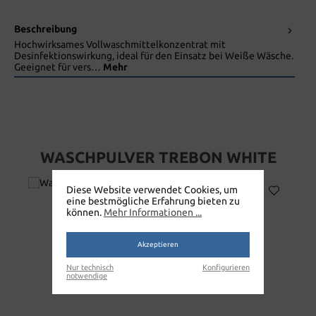
Beschreibung
Hochwirksames Vollwaschmittelkonzentrat mit
Desinfektionswirkung, ideal für den Einsatz bei Weiße Wäsche.
Geeignet für vers…
Mehr
WASCHPULVER TREBON WHITE
Diese Website verwendet Cookies, um
eine bestmögliche Erfahrung bieten zu
können.
Mehr Informationen ...
Akzeptieren
Nur technisch
Konfigurieren
notwendige