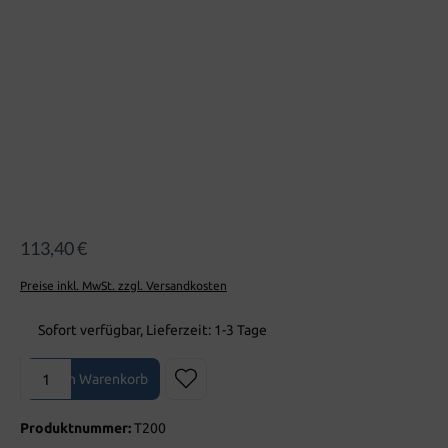
113,40 €
Preise inkl. MwSt. zzgl. Versandkosten
Sofort verfügbar, Lieferzeit: 1-3 Tage
Produkt Anzahl: Gib den gewünschten Wert ein oder benutze die Sch
In den Warenkorb
Produktnummer:
T200