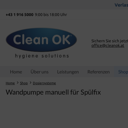
springen
Zur Hauptnavigation springen
Verlas
+43 1 916 5000
9:00 bis 18:00 Uhr
Sichern Sie sich jetz
office@cleanok.at
Home
Über uns
Leistungen
Referenzen
Sho
Home
Shop
Dosiersysteme
Wandpumpe manuell für Spülfix
Bildergalerie überspringen