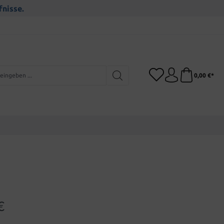
fnisse.
0,00 €*
€