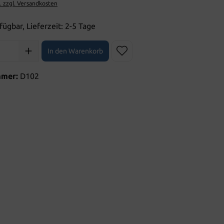
t. zzgl. Versandkosten
fügbar, Lieferzeit: 2-5 Tage
l: Gib den gewünschten Wert ein oder benutze die Schaltflächen 
In den Warenkorb
mmer:
D102