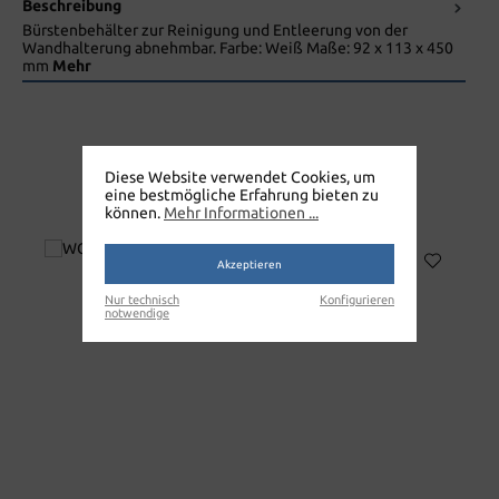
Beschreibung
Bürstenbehälter zur Reinigung und Entleerung von der
Wandhalterung abnehmbar. Farbe: Weiß Maße: 92 x 113 x 450
mm
Mehr
Diese Website verwendet Cookies, um
eine bestmögliche Erfahrung bieten zu
WC-GARNITUR HÄNGEND
können.
Mehr Informationen ...
Akzeptieren
Nur technisch
Konfigurieren
notwendige