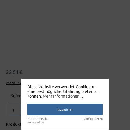
22,51 €
Preise inkl. MwSt. zzgl. Versandkosten
Diese Website verwendet Cookies, um
eine bestmögliche Erfahrung bieten zu
Sofort verfügbar, Lieferzeit: 1-3 Tage
können.
Mehr Informationen ...
Produkt Anzahl: Gib den gewünschten Wert ein oder benutze die Sch
In den Warenkorb
Akzeptieren
Nur technisch
Konfigurieren
notwendige
Produktnummer:
W520