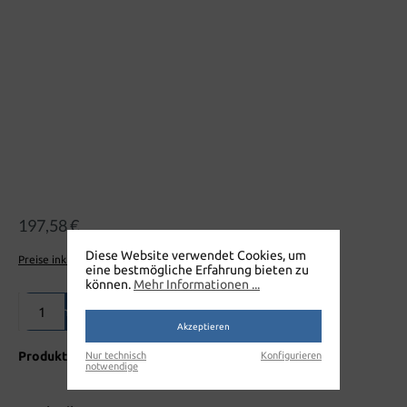
197,58 €
Diese Website verwendet Cookies, um
Preise inkl. MwSt. zzgl. Versandkosten
eine bestmögliche Erfahrung bieten zu
können.
Mehr Informationen ...
Produkt Anzahl: Gib den gewünschten Wert ein oder benutze die Sch
In den Warenkorb
Akzeptieren
Produktnummer:
H123
Nur technisch
Konfigurieren
notwendige