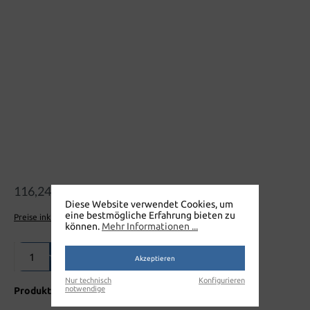
Bildergalerie überspringen
116,24 €
Diese Website verwendet Cookies, um
eine bestmögliche Erfahrung bieten zu
Preise inkl. MwSt. zzgl. Versandkosten
können.
Mehr Informationen ...
Produkt Anzahl: Gib den gewünschten Wert ein oder benutze die Sch
In den Warenkorb
Akzeptieren
Nur technisch
Konfigurieren
notwendige
Produktnummer:
W128