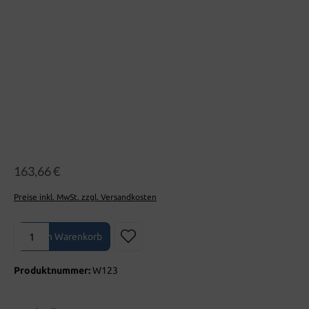
163,66 €
Preise inkl. MwSt. zzgl. Versandkosten
Produkt Anzahl: Gib den gewünschten Wert ein oder benutze die Sch
In den Warenkorb
Produktnummer:
W123