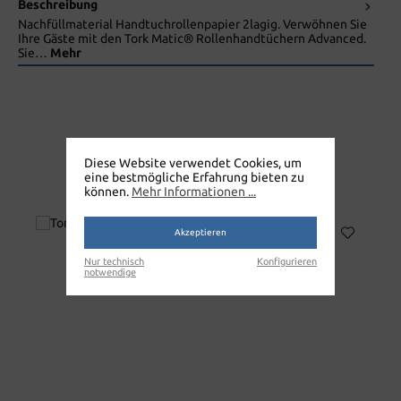
Beschreibung
Nachfüllmaterial Handtuchrollenpapier 2lagig. Verwöhnen Sie
Ihre Gäste mit den Tork Matic® Rollenhandtüchern Advanced.
Sie…
Mehr
Diese Website verwendet Cookies, um
TORK ROLLENHANDTUCH
eine bestmögliche Erfahrung bieten zu
ADVANCED
können.
Mehr Informationen ...
Akzeptieren
Nur technisch
Konfigurieren
notwendige