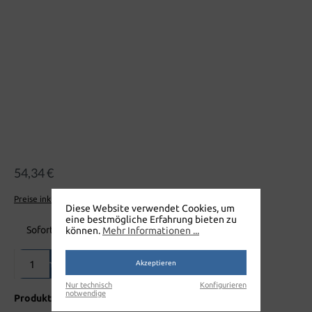
54,34 €
Preise inkl. MwSt. zzgl. Versandkosten
Diese Website verwendet Cookies, um
eine bestmögliche Erfahrung bieten zu
Sofort verfügbar, Lieferzeit: 2-5 Tage
können.
Mehr Informationen ...
Produkt Anzahl: Gib den gewünschten Wert ein oder benutze die Sch
In den Warenkorb
Akzeptieren
Nur technisch
Konfigurieren
notwendige
Produktnummer:
W203