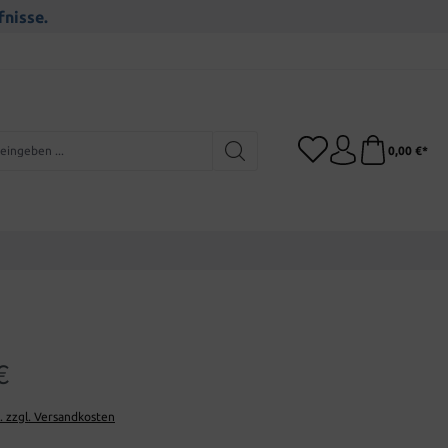
fnisse.
0,00 €*
€
t. zzgl. Versandkosten