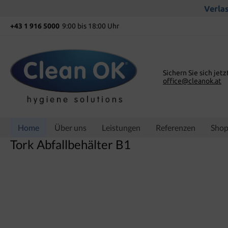
springen
Zur Hauptnavigation springen
Verlas
+43 1 916 5000
9:00 bis 18:00 Uhr
Sichern Sie sich jetz
office@cleanok.at
Home
Über uns
Leistungen
Referenzen
Sho
Tork Abfallbehälter B1
Bildergalerie überspringen