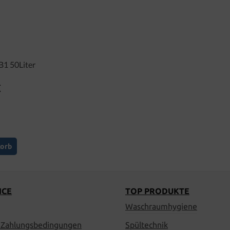
B1 50Liter
€
er Preis:
korb
ICE
TOP PRODUKTE
Waschraumhygiene
 Zahlungsbedingungen
Spültechnik