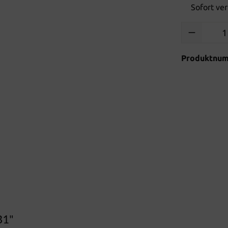
Sofort ver
Produkt Anzah
Produktnu
B1"