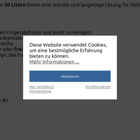
on
50 Litern
bietet eine stilvolle und langlebige Lösung für A
en Fingerabdrücke und leicht zu reinigen.
repräsentative Umgebungen.
reiche.
Diese Website verwendet Cookies,
r
oder
freistehend
für maximale Flexibilität.
um eine bestmögliche Erfahrung
ign, das Funktionalität und Ästhetik verbindet.
bieten zu können.
Mehr Informationen ...
Akzeptieren
Nur technisch
Konfigurieren
notwendige