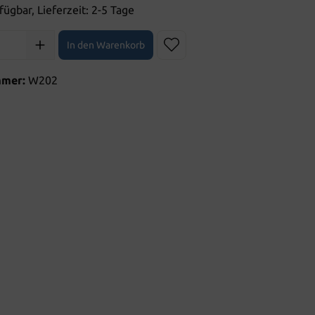
fügbar, Lieferzeit: 2-5 Tage
l: Gib den gewünschten Wert ein oder benutze die Schaltflächen 
In den Warenkorb
mmer:
W202