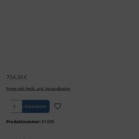
754,34 €
Preise inkl. MwSt. zzgl. Versandkosten
Produkt Anzahl: Gib den gewünschten Wert ein oder benutze die Sch
In den Warenkorb
Produktnummer:
R1000