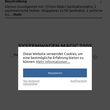
Beschreibung
Kleines Grundgestell mit 125mm Räder, Sackhalterplatte, 2
asymmetrische Holme - Klappbarer 2x70l Sackhalter, 2 seitliche
Ku…
Mehr
SYSTEMWAGEN MAGIC 700S
Diese Website verwendet Cookies, um
eine bestmögliche Erfahrung bieten zu
können.
Mehr Informationen ...
Akzeptieren
Nur technisch
Konfigurieren
notwendige