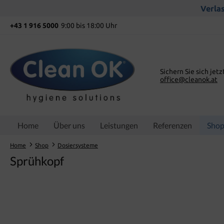
springen
Zur Hauptnavigation springen
Verlas
+43 1 916 5000
9:00 bis 18:00 Uhr
Sichern Sie sich jetz
office@cleanok.at
Home
Über uns
Leistungen
Referenzen
Sho
Home
Shop
Dosiersysteme
Sprühkopf
Bildergalerie überspringen