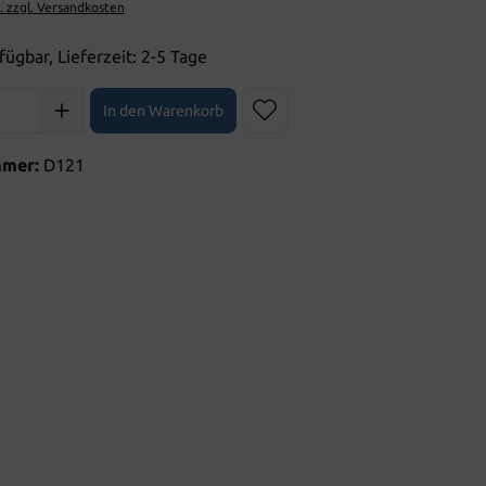
t. zzgl. Versandkosten
fügbar, Lieferzeit: 2-5 Tage
l: Gib den gewünschten Wert ein oder benutze die Schaltflächen 
In den Warenkorb
mmer:
D121