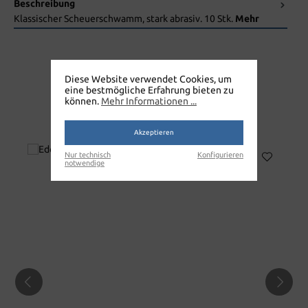
Beschreibung
Klassischer Scheuerschwamm, stark abrasiv. 10 Stk.
Mehr
Diese Website verwendet Cookies, um
eine bestmögliche Erfahrung bieten zu
können.
Mehr Informationen ...
PROFISCHWAMM ABRASIV
GRÜN/GELB
Akzeptieren
Nur technisch
Konfigurieren
notwendige