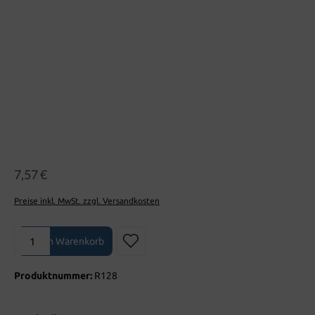
7,57 €
Preise inkl. MwSt. zzgl. Versandkosten
Produkt Anzahl: Gib den gewünschten Wert ein oder benutze die Sch
In den Warenkorb
Produktnummer:
R128