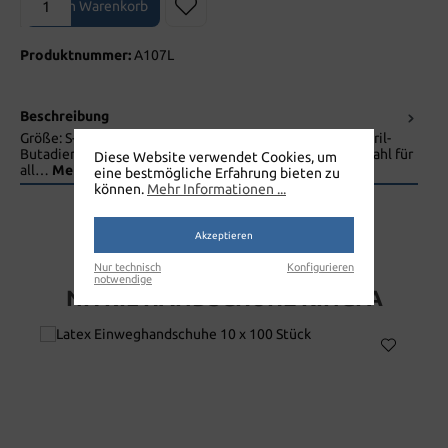
In den Warenkorb
Produktnummer:
A107L
Beschreibung
Größe: S-M-L-XLDer KINGFA Nitrilhandschuh wird aus Nitril-
Butadiene-Kautschuk hergestellt und ist die perfekte Wahl für
Diese Website verwendet Cookies, um
all…
Mehr
eine bestmögliche Erfahrung bieten zu
können.
Mehr Informationen ...
Akzeptieren
Nur technisch
Konfigurieren
notwendige
NITRIL HANDSCHUHE KINGFA