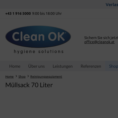
springen
Zur Hauptnavigation springen
Verlas
+43 1 916 5000
9:00 bis 18:00 Uhr
Sichern Sie sich jetz
office@cleanok.at
Home
Über uns
Leistungen
Referenzen
Sho
Home
Shop
Reinigungsequipment
Müllsack 70 Liter
Bildergalerie überspringen