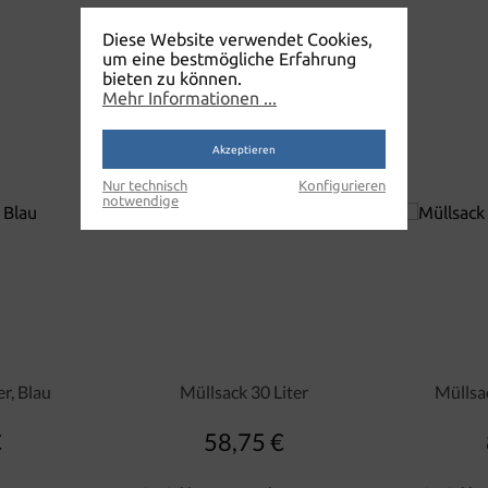
Diese Website verwendet Cookies,
um eine bestmögliche Erfahrung
bieten zu können.
Mehr Informationen ...
Akzeptieren
Nur technisch
Konfigurieren
notwendige
r, Blau
Müllsack 30 Liter
Müllsac
€
58,75 €
er Preis:
Regulärer Preis: