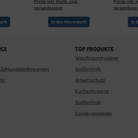
Preise inkl. MwSt. zzgl.
Preise inkl. 
Versandkosten
Versandkost
korb
In den Warenkorb
In 
ICE
TOP PRODUKTE
Waschraumhygiene
 Zahlungsbedingungen
Spültechnik
cht
Arbeitsschutz
Küchenhygiene
Spültechnik
Sonderangebote