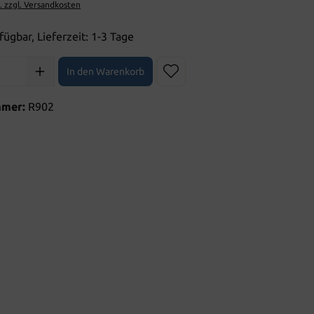
t. zzgl. Versandkosten
fügbar, Lieferzeit: 1-3 Tage
l: Gib den gewünschten Wert ein oder benutze die Schaltflächen 
In den Warenkorb
mmer:
R902