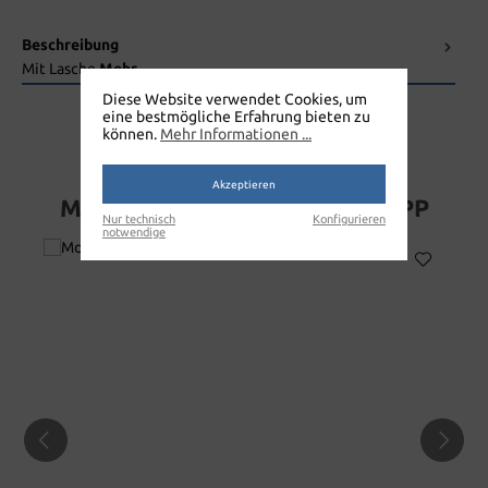
Beschreibung
Mit Lasche
Mehr
Diese Website verwendet Cookies, um
eine bestmögliche Erfahrung bieten zu
können.
Mehr Informationen ...
Akzeptieren
MOPPHALTER, 50CM FÜR MOPP
Nur technisch
Konfigurieren
notwendige