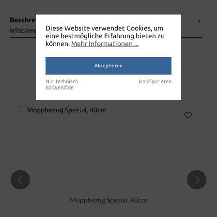
Beschreibung
Diese Website verwendet Cookies, um
Wischmopp Baumwolle mit Lasche
Mehr
eine bestmögliche Erfahrung bieten zu
können.
Mehr Informationen ...
Akzeptieren
Nur technisch
Konfigurieren
notwendige
MOPPBEZUG SPEZIAL 50CM
Moppbezug Spezial, 40cm