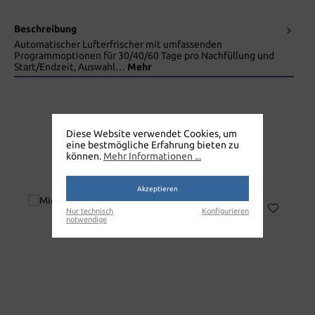
Beschreibung
Automatischer Lufterfrischer mit umfassenden
Programmoptionen für 30/40/60 Tage pro Nachfüllung und
Start/Endzeit, Auswahl…
Mehr
Diese Website verwendet Cookies, um
eine bestmögliche Erfahrung bieten zu
MICRO AROMA MVP
können.
Mehr Informationen ...
LUFTERFRISCHER
Akzeptieren
Nur technisch
Konfigurieren
notwendige