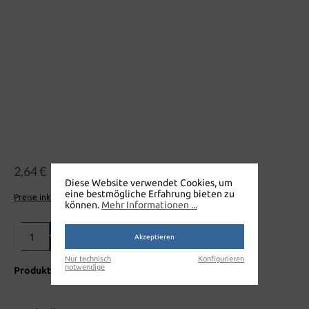
2,64 €
Diese Website verwendet Cookies, um
eine bestmögliche Erfahrung bieten zu
Preise inkl. MwSt. zzgl. Versandkosten
können.
Mehr Informationen ...
Produkt Anzahl: Gib den gewünschten Wert ein oder benutze die Sch
In den Warenkorb
Akzeptieren
Nur technisch
Konfigurieren
notwendige
Produktnummer:
D133