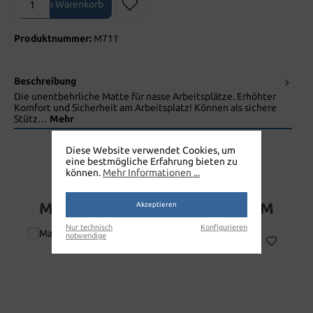
In den Warenkorb
Produktnummer:
M711
Beschreibung
Die unentbehrliche Matte für nasse Arbeitsplätze. Erhöhter
Komfort und Sicherheit am Arbeitsplatz! Können als sichere
Stütz…
Mehr
Diese Website verwendet Cookies, um
eine bestmögliche Erfahrung bieten zu
können.
Mehr Informationen ...
MATTE THRU PLUS 87 X 143 CM
Akzeptieren
Nur technisch
Konfigurieren
notwendige