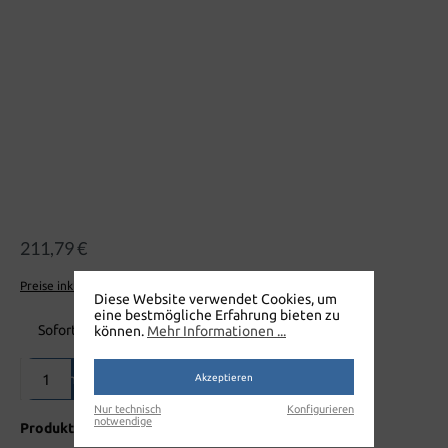
211,79 €
Preise inkl. MwSt. zzgl. Versandkosten
Diese Website verwendet Cookies, um
eine bestmögliche Erfahrung bieten zu
Sofort verfügbar, Lieferzeit: 1-3 Tage
können.
Mehr Informationen ...
Produkt Anzahl: Gib den gewünschten Wert ein oder benutze die Sch
In den Warenkorb
Akzeptieren
Nur technisch
Konfigurieren
notwendige
Produktnummer:
M400