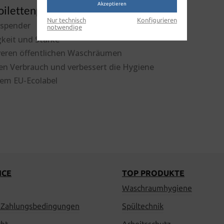
Akzeptieren
oilettenpapier Karton"
Nur technisch
Konfigurieren
rspender
notwendige
gkeit und Stärke
iveren öffentlichen Waschräumen
 den Verbrauch und verbessert die Hygiene
dem EU-Ecolabel
ICE
TOP PRODUKTE
Waschraumhygiene
 Zahlungsbedingungen
Spültechnik