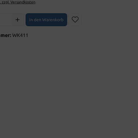
t. zzgl. Versandkosten
l: Gib den gewünschten Wert ein oder benutze die Schaltflächen 
In den Warenkorb
mmer:
WK411