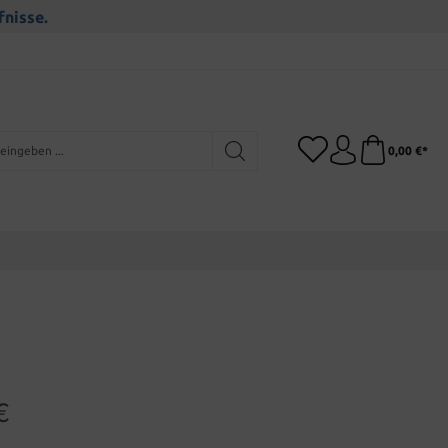
fnisse.
0,00 €*
€