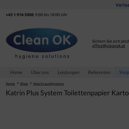
springen
Zur Hauptnavigation springen
Verlas
+43 1 916 5000
9:00 bis 18:00 Uhr
Sichern Sie sich jetz
office@cleanok.at
Home
Über uns
Leistungen
Referenzen
Sho
Home
Shop
Waschraumhygiene
Katrin Plus System Toilettenpapier Kart
Bildergalerie überspringen