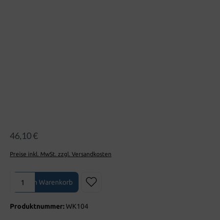
Bildergalerie überspringen
46,10 €
Preise inkl. MwSt. zzgl. Versandkosten
Produkt Anzahl: Gib den gewünschten Wert ein oder benutze die Sch
In den Warenkorb
Produktnummer:
WK104