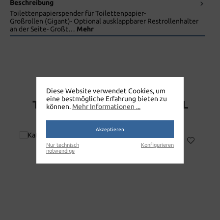
Beschreibung
Toilettenpapierspender für Toilettenpapier-
Großrollen (Gigant)- Optional ausklappbarer Restrollenhalter
an der Seite- Großt…
Mehr
KATRIN GIGANT
Diese Website verwendet Cookies, um
eine bestmögliche Erfahrung bieten zu
TOILETTENPAPIERSPENDER L
können.
Mehr Informationen ...
SCHWARZ
Akzeptieren
Nur technisch
Konfigurieren
notwendige