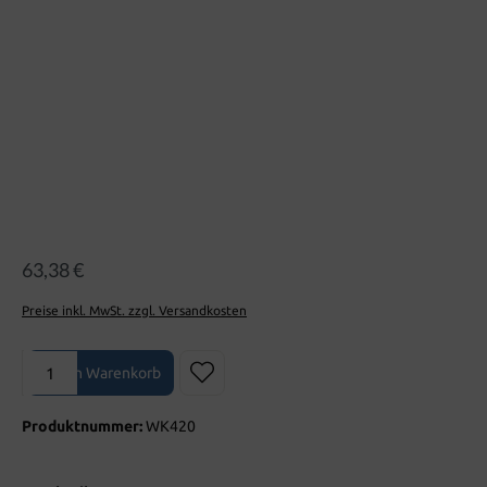
63,38 €
Preise inkl. MwSt. zzgl. Versandkosten
Produkt Anzahl: Gib den gewünschten Wert ein oder benutze die Sch
In den Warenkorb
Produktnummer:
WK420