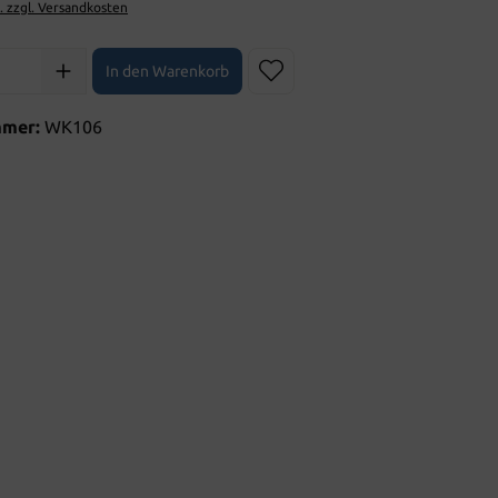
t. zzgl. Versandkosten
l: Gib den gewünschten Wert ein oder benutze die Schaltflächen 
In den Warenkorb
mmer:
WK106