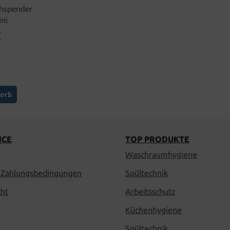
chspender
ni
€
er Preis:
korb
ICE
TOP PRODUKTE
Waschraumhygiene
 Zahlungsbedingungen
Spültechnik
cht
Arbeitsschutz
Küchenhygiene
Spültechnik