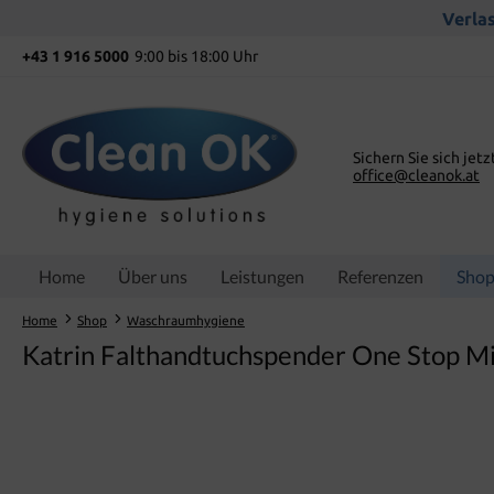
springen
Zur Hauptnavigation springen
Verlas
+43 1 916 5000
9:00 bis 18:00 Uhr
Sichern Sie sich jetz
office@cleanok.at
Home
Über uns
Leistungen
Referenzen
Sho
Home
Shop
Waschraumhygiene
Katrin Falthandtuchspender One Stop M
Bildergalerie überspringen