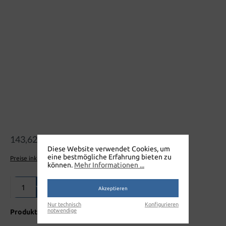
Bildergalerie überspringen
143,62 €
Diese Website verwendet Cookies, um
eine bestmögliche Erfahrung bieten zu
Preise inkl. MwSt. zzgl. Versandkosten
können.
Mehr Informationen ...
Produkt Anzahl: Gib den gewünschten Wert ein oder benutze die Sch
In den Warenkorb
Akzeptieren
Nur technisch
Konfigurieren
notwendige
Produktnummer:
WK200