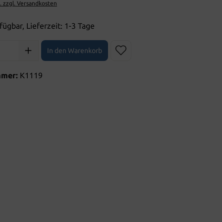
t. zzgl. Versandkosten
fügbar, Lieferzeit: 1-3 Tage
l: Gib den gewünschten Wert ein oder benutze die Schaltflächen 
In den Warenkorb
mmer:
K1119