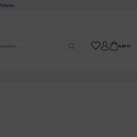
fnisse.
0,00 €*