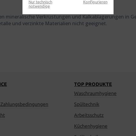
Nur technisch
Konfigurieren
notwendige
gen mineralische Verkrustungen und Kalkablagerungen in Ge
lle und verzinkte Materialien nicht geeignet.
ICE
TOP PRODUKTE
Waschraumhygiene
 Zahlungsbedingungen
Spültechnik
cht
Arbeitsschutz
Küchenhygiene