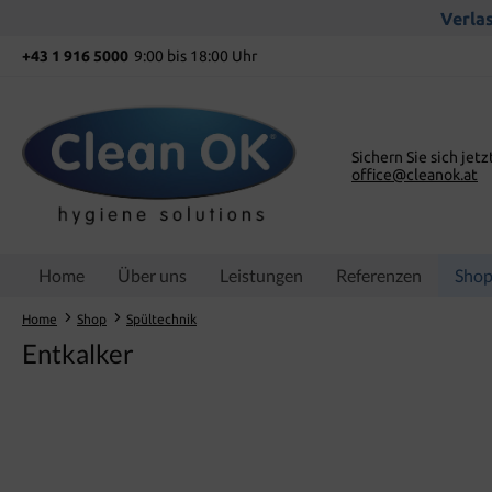
springen
Zur Hauptnavigation springen
Verlas
+43 1 916 5000
9:00 bis 18:00 Uhr
Sichern Sie sich jetz
office@cleanok.at
Home
Über uns
Leistungen
Referenzen
Sho
Home
Shop
Spültechnik
Entkalker
Bildergalerie überspringen