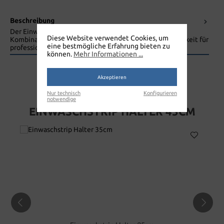
Beschreibung
Der Einwaschstrip Halter 45 cm bietet die perfekte
Diese Website verwendet Cookies, um
Kombination aus Komfort, Funktionalität und Langlebigkeit für
eine bestmögliche Erfahrung bieten zu
profession…
Mehr
können.
Mehr Informationen ...
Akzeptieren
Nur technisch
Konfigurieren
notwendige
EINWASCHSTRIP HALTER 45CM