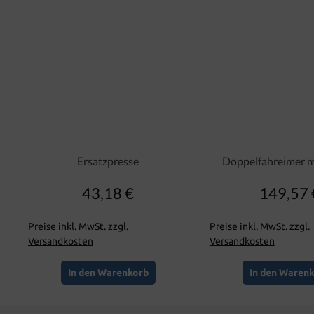
Ersatzpresse
Doppelfahreimer m
43,18 €
149,57 
Regulärer Preis:
Regulär
Preise inkl. MwSt. zzgl.
Preise inkl. MwSt. zzgl.
Versandkosten
Versandkosten
In den Warenkorb
In den Waren