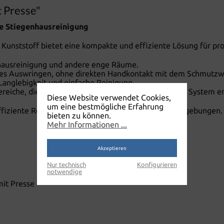
 Presse"
ie Stiegenhausreinigung
unststoff bietet eine kompakte und effiziente Lösung für pro
nhausreinigung und andere enge Räume.
es Auswringen, ohne direkten Handkontakt mit dem Schmutzw
Langlebigkeit und einfache Reinigung.
reiche, die ein flexibles und leicht zu handhabendes System e
Diese Website verwendet Cookies,
um eine bestmögliche Erfahrung
 effiziente Reinigungsprozesse in anspruchsvollen Umgebungen.
bieten zu können.
Mehr Informationen ...
Akzeptieren
Nur technisch
Konfigurieren
notwendige