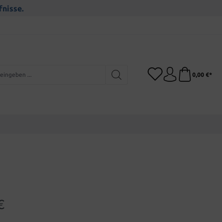
fnisse.
0,00 €*
€