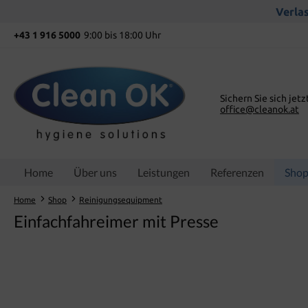
springen
Zur Hauptnavigation springen
Verlas
+43 1 916 5000
9:00 bis 18:00 Uhr
Sichern Sie sich jetz
office@cleanok.at
Home
Über uns
Leistungen
Referenzen
Sho
Home
Shop
Reinigungsequipment
Einfachfahreimer mit Presse
Bildergalerie überspringen