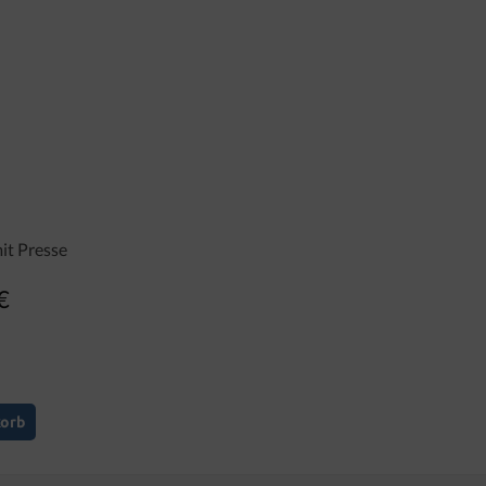
it Presse
€
er Preis:
korb