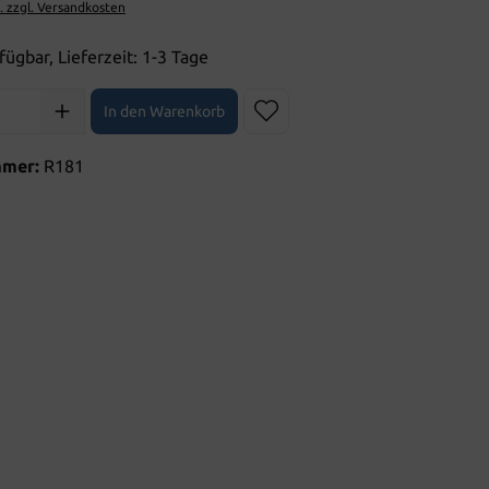
t. zzgl. Versandkosten
fügbar, Lieferzeit: 1-3 Tage
l: Gib den gewünschten Wert ein oder benutze die Schaltflächen 
In den Warenkorb
mmer:
R181