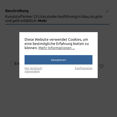
Beschreibung
Kunststoffeimer 25 Liter,starke Ausführung,in blau,rot,grün
und gelb erhältlich.
Mehr
Diese Website verwendet Cookies, um
eine bestmögliche Erfahrung bieten zu
können.
Mehr Informationen ...
EIMER 25LITER ROT
Akzeptieren
Nur technisch
Konfigurieren
notwendige