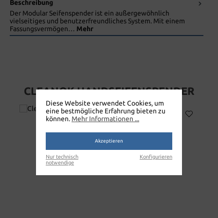
Beschreibung
Der Modular Seifenspender ist ein außergewöhnlich
vielseitiges und benutzerfreundliches System. Mit einem
Fassungsvermögen…
Mehr
CLEANOK HANDSEIFENSPENDER
Diese Website verwendet Cookies, um
eine bestmögliche Erfahrung bieten zu
können.
Mehr Informationen ...
Akzeptieren
Nur technisch
Konfigurieren
notwendige