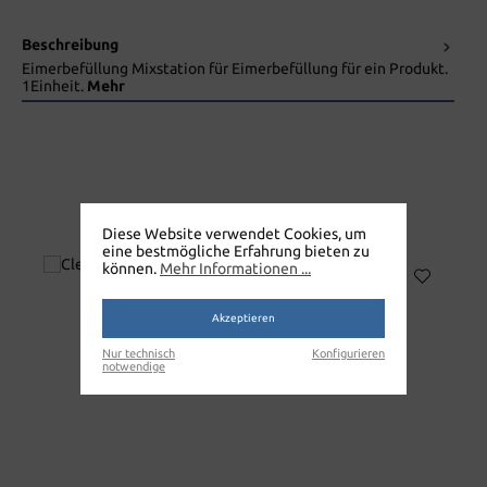
Beschreibung
Eimerbefüllung Mixstation für Eimerbefüllung für ein Produkt.
1Einheit.
Mehr
CLEAN ECO MULTI
Diese Website verwendet Cookies, um
eine bestmögliche Erfahrung bieten zu
können.
Mehr Informationen ...
Akzeptieren
Nur technisch
Konfigurieren
notwendige